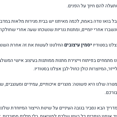
עלה להם חיוך על הפנים.
ל בואו נודה באמת, לכמה מאיתנו יש בבית מגירות מלאות במד
שברו אחרי יומיים, ומתנות גנריות שנשכחו שעה אחרי שחולקו
?
לנו בסטודיו
יסמין עיצובים
החלטנו לעשות את זה אחרת השנה
ו מתמחים בפיתוח וייצירת מתנות ממותגות בעיצוב אישי המשלב
ייזר, המיוצרות כולן כחול-לבן אצלנו בסטודיו.
טרה שלנו היא פשוטה: מוצרים איכותיים, עמידים ומעוצבים, ש
ורכם.
דריך הבא נסביר בגובה העיניים על שיטת הייצור המיוחדת שלנו, 
ך אנחנו הופכים כל רעיון שלכם למציאות, בלי מילים מסובכות,