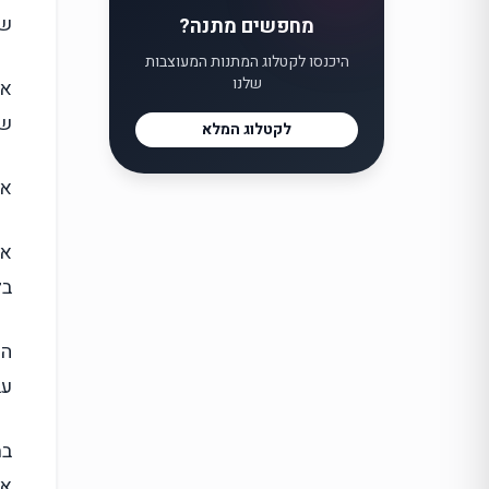
שת
מחפשים מתנה?
היכנסו לקטלוג המתנות המעוצבות
שלנו
אב
שנ
לקטלוג המלא
אצ
אנ
בל
המ
עב
במ
אי