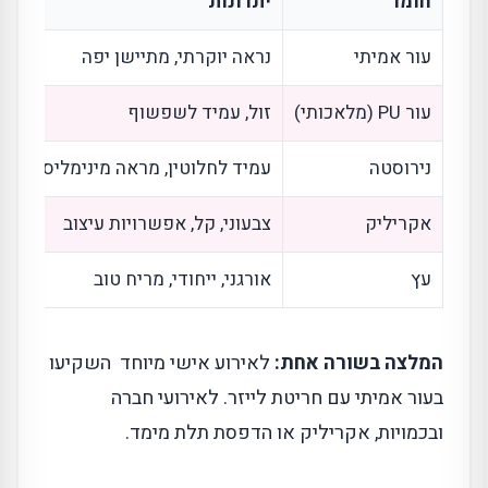
חומר
יתרונות
ח
עור אמיתי
נראה יוקרתי, מתיישן יפה
י
עור PU (מלאכותי)
זול, עמיד לשפשוף
ל
נירוסטה
עמיד לחלוטין, מראה מינימליסטי
כ
אקריליק
צבעוני, קל, אפשרויות עיצוב
ש
עץ
אורגני, ייחודי, מריח טוב
ר
המלצה בשורה אחת:
לאירוע אישי מיוחד השקיעו
בעור אמיתי עם חריטת לייזר. לאירועי חברה
ובכמויות, אקריליק או הדפסת תלת מימד.