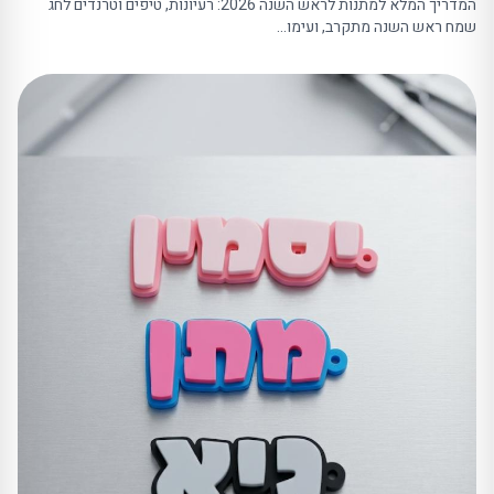
המדריך המלא למתנות לראש השנה 2026: רעיונות, טיפים וטרנדים לחג
שמח ראש השנה מתקרב, ועימו…