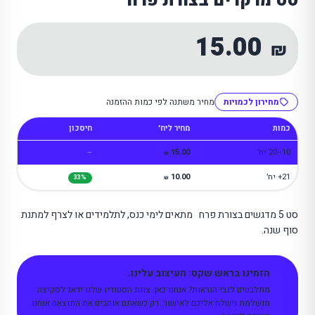
סט מרקרים בצורת פרח
15.00
₪
מחירון לכמויות
מחיר משתנה לפי כמות ההזמנה
כמות
מחיר ליח׳
חיסכון
10–20 יח׳
15.00
—
₪
21+ יח׳
10.00
33%
₪
סט 5 מדגשים בצורת פרח מתאים לימי כנס, לתלמידים או לצרף למתנת
סוף שנה.
הזמינו בראש שקט: העיצוב עלינו.
מתלבטים לגבי הנראות? אנחנו כאן. צוות הסטודיו שלנו ידאג לסקיצה
מושלמת וישלח אליכם לאישור. רק כשאתם אוהבים את התוצאה אנחנו