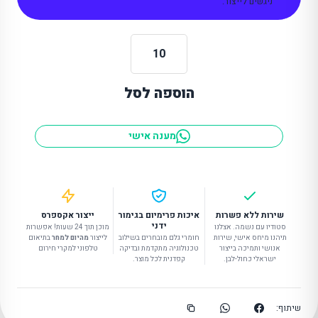
ניגשים לייצור.
כמות
של
הוספה לסל
סט
מרקרים
בצורת
מענה אישי
פרח
שירות ללא פשרות
איכות פרימיום בגימור
ייצור אקספרס
ידני
סטודיו עם נשמה. אצלנו
מוכן תוך 24 שעות! אפשרות
תיהנו מיחס אישי, שירות
חומרי גלם מובחרים בשילוב
לייצור
מהיום למחר
בתיאום
אנושי ותמיכה בייצור
טכנולוגיה מתקדמת ובדיקה
טלפוני למקרי חירום
ישראלי כחול-לבן.
קפדנית לכל מוצר.
שיתוף: