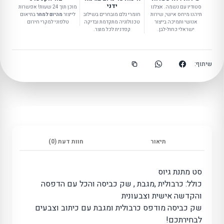
ידני
סטודיו עם נשמה. אצלנו
מוכן תוך 24 שעות! אפשרות
תיהנו מיחס אישי, שירות
חומרי גלם מובחרים בשילוב
לייצור
מהיום למחר
בתיאום
אנושי ותמיכה בייצור
טכנולוגיה מתקדמת ובדיקה
טלפוני למקרי חירום
ישראלי כחול-לבן.
קפדנית לכל מוצר.
שיתוף:
תיאור
חוות דעת (0)
סט מתנת גיוס
כולל: כרבולית ,מגבת , שק כביסה והכל עם הדפסה
והקדשה אישית וצבעונית
שק כביסה מודפס כרבולית ומגבת עם כיתוב וצבעים
לבחירתכם!