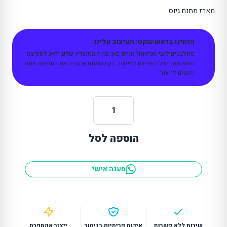
מארז מתנת גיוס
הזמינו בראש שקט: העיצוב עלינו.
מתלבטים לגבי הנראות? אנחנו כאן. צוות הסטודיו שלנו ידאג לסקיצה
מושלמת וישלח אליכם לאישור. רק כשאתם אוהבים את התוצאה אנחנו
ניגשים לייצור.
כמות
של
הוספה לסל
סט
מתנת
גיוס
מענה אישי
שירות ללא פשרות
איכות פרימיום בגימור
ייצור אקספרס