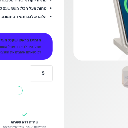
מראה יוקרתי:
גימור מט במרא
נוחות מעל הכל:
משמש גם כמע
הלוגו שלכם תמיד בתמונה:
ה
הזמינו בראש שקט: העיצו
מתלבטים לגבי הנראות? אנחנו
רק כשאתם אוהבים את התוצאה 
כמות
של
מעמד
עם
משטח
הטענה
אלחוטי
שירות ללא פשרות
סטודיו עם נשמה. אצלנו תיהנו מיחס