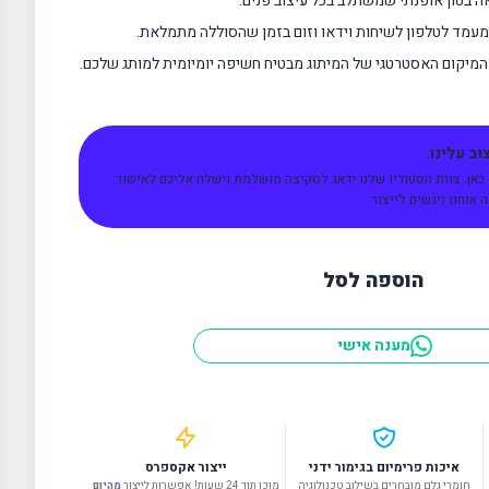
ה בטון אופנתי שמשתלב בכל עיצוב פנים.
מד לטלפון לשיחות וידאו וזום בזמן שהסוללה מתמלאת.
מיקום האסטרטגי של המיתוג מבטיח חשיפה יומיומית למותג שלכם.
ב עלינו.
 כאן. צוות הסטודיו שלנו ידאג לסקיצה מושלמת וישלח אליכם לאישור.
אנחנו ניגשים לייצור.
הוספה לסל
מענה אישי
איכות פרימיום בגימור ידני
ייצור אקספרס
חומרי גלם מובחרים בשילוב טכנולוגיה
מוכן תוך 24 שעות! אפשרות לייצור
מהיום