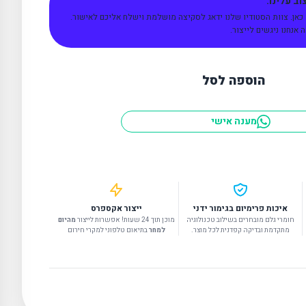
ב עלינו.
 כאן. צוות הסטודיו שלנו ידאג לסקיצה מושלמת וישלח אליכם לאישור.
אנחנו ניגשים לייצור.
הוספה לסל
מענה אישי
איכות פרימיום בגימור ידני
ייצור אקספרס
חומרי גלם מובחרים בשילוב טכנולוגיה
מוכן תוך 24 שעות! אפשרות לייצור
מהיום
מתקדמת ובדיקה קפדנית לכל מוצר.
למחר
בתיאום טלפוני למקרי חירום