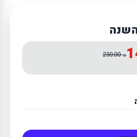
השנה
1
230.00
₪