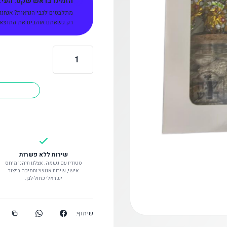
הזמינו בראש שקט: העיצו
מתלבטים לגבי הנראות? אנחנו
רק כשאתם אוהבים את התוצאה 
כמות
של
מארז
ראש
השנה
שירות ללא פשרות
סטודיו עם נשמה. אצלנו תיהנו מיחס
אישי, שירות אנושי ותמיכה בייצור
ישראלי כחול-לבן.
שיתוף: