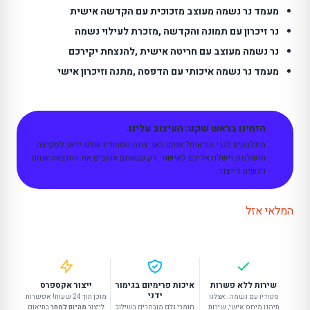
מעמד נר נשמה מעוצב מזכוכית עם הקדשה אישית
נר זיכרון עם תמונה והקדשה ,מזכרת לעילוי נשמה
נר נשמה מעוצב עם חריטה אישית ,להנצחת יקירכם
מעמד נר נשמה איכותי עם הדפסה ,מתנה וזיכרון אישי
הזמינו בראש שקט: העיצוב עלינו.
מתלבטים לגבי הנראות? אנחנו כאן. צוות הסטודיו שלנו ידאג לסקיצה
מושלמת וישלח אליכם לאישור. רק כשאתם אוהבים את התוצאה אנחנו
ניגשים לייצור.
המלאי אזל
שירות ללא פשרות
איכות פרימיום בגימור
ייצור אקספרס
ידני
סטודיו עם נשמה. אצלנו
מוכן תוך 24 שעות! אפשרות
תיהנו מיחס אישי, שירות
חומרי גלם מובחרים בשילוב
לייצור
מהיום למחר
בתיאום