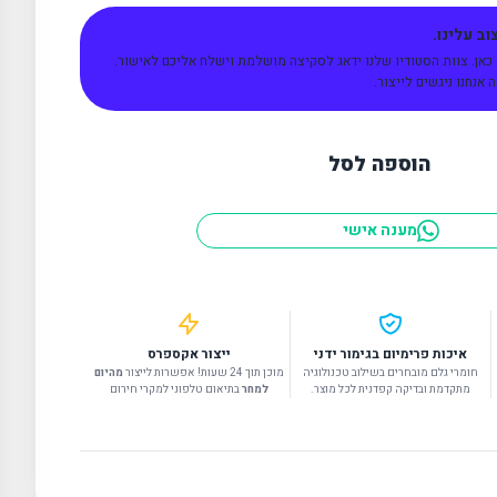
ב עלינו.
 כאן. צוות הסטודיו שלנו ידאג לסקיצה מושלמת וישלח אליכם לאישור.
אנחנו ניגשים לייצור.
הוספה לסל
מענה אישי
איכות פרימיום בגימור ידני
ייצור אקספרס
חומרי גלם מובחרים בשילוב טכנולוגיה
מוכן תוך 24 שעות! אפשרות לייצור
מהיום
מתקדמת ובדיקה קפדנית לכל מוצר.
למחר
בתיאום טלפוני למקרי חירום