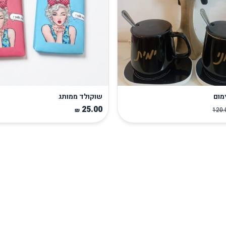
מום
שוקולד ממותג
25.00
120
₪