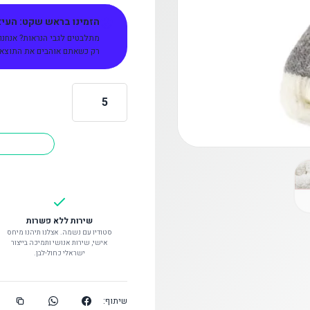
הזמינו בראש שקט: העיצו
מתלבטים לגבי הנראות? אנחנו
רק כשאתם אוהבים את התוצאה 
כמות
של
גרבי
נעל
בית
שירות ללא פשרות
סטודיו עם נשמה. אצלנו תיהנו מיחס
אישי, שירות אנושי ותמיכה בייצור
ישראלי כחול-לבן.
שיתוף: