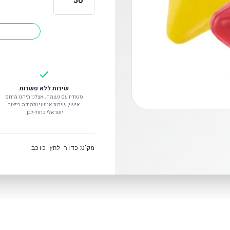
כמות
של
אנטי
סטרס
כדור
לחץ
כוכב
שירות ללא פשרות
סטודיו עם נשמה. אצלנו תיהנו מיחס
אישי, שירות אנושי ותמיכה בייצור
ישראלי כחול-לבן.
מק"ט:
כדור לחץ כוכב