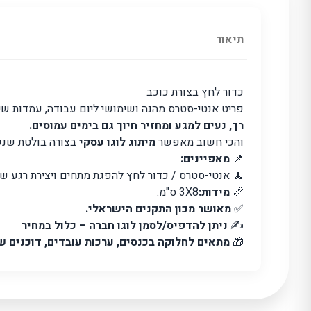
תיאור
כדור לחץ בצורת כוכב
פריט אנטי-סטרס מהנה ושימושי ליום עבודה, עמדות שיר
רך, נעים למגע ומחזיר חיוך גם בימים עמוסים.
והכי חשוב מאפשר
מיתוג לוגו עסקי
בצורה בולטת שנשא
📌
מאפיינים:
🧘 אנטי-סטרס / כדור לחץ להפגת מתחים ויצירת רגע של
📏
מידות:
3X8 ס"מ.
✅
מאושר מכון התקנים הישראלי.
✍
ניתן להדפיס/לסמן לוגו חברה – כלול במחיר
🎁
מתאים לחלוקה בכנסים, ערכות עובדים, דוכנים שי