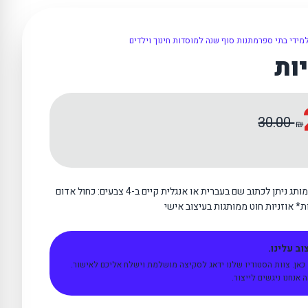
מידי בתי ספר
מתנות סוף שנה למוסדות חינוך וילדים
ות
30.00
₪
אוזניות חוטיות עם נרתיק קשיח ממותג ניתן לכתוב שם בעברית או אנגלית קיים ב-4 צבעים: כחול אדום
ת* אוזניות חוט ממותגות בעיצוב אישי
ב עלינו.
 כאן. צוות הסטודיו שלנו ידאג לסקיצה מושלמת וישלח אליכם לאישור.
אנחנו ניגשים לייצור.