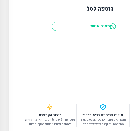
הוספה לסל
מענה אישי
איכות פרימיום בגימור ידני
ייצור אקספרס
חומרי גלם מובחרים בשילוב טכנולוגיה
מוכן תוך 24 שעות! אפשרות לייצור
מהיום
מתקדמת ובדיקה קפדנית לכל מוצר.
למחר
בתיאום טלפוני למקרי חירום