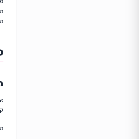
סק
מת
מת
ס
מ
אח
קש
מח